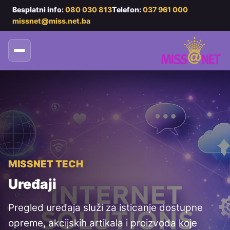
Besplatni info:
080 030 813
Telefon:
037 961 000
missnet@miss.net.ba
MISSNET TECH
Uređaji
Pregled uređaja služi za isticanje dostupne
opreme, akcijskih artikala i proizvoda koje