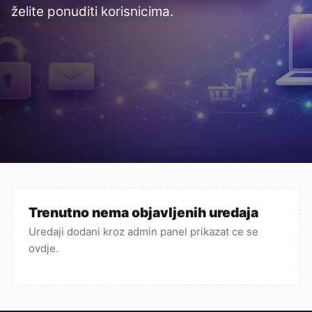
želite ponuditi korisnicima.
Trenutno nema objavljenih uredaja
Uredaji dodani kroz admin panel prikazat ce se
ovdje.