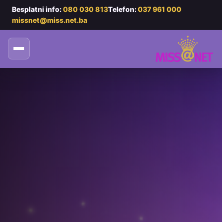
Besplatni info:
080 030 813
Telefon:
037 961 000
missnet@miss.net.ba