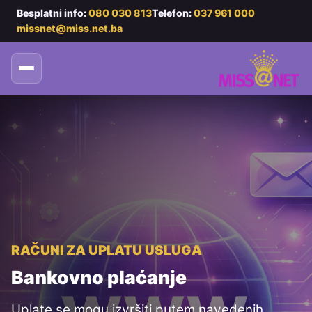
Besplatni info:
080 030 813
Telefon:
037 961 000
missnet@miss.net.ba
RAČUNI ZA UPLATU USLUGA
Bankovno plaćanje
Uplate se mogu izvršiti putem navedenih