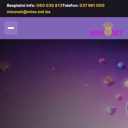
Besplatni info:
080 030 813
Telefon:
037 961 000
missnet@miss.net.ba